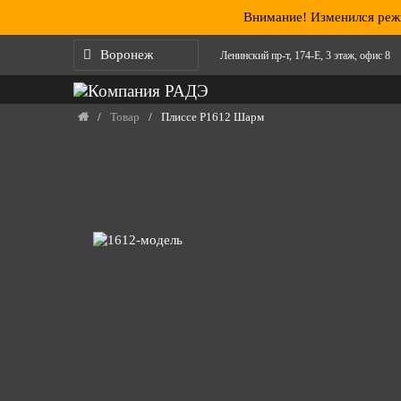
Перейти к содержанию
Внимание! Изменился режи
Воронеж
Ленинский пр-т, 174-Е, 3 этаж, офис 8
/
Товар
/
Плиссе Р1612 Шарм