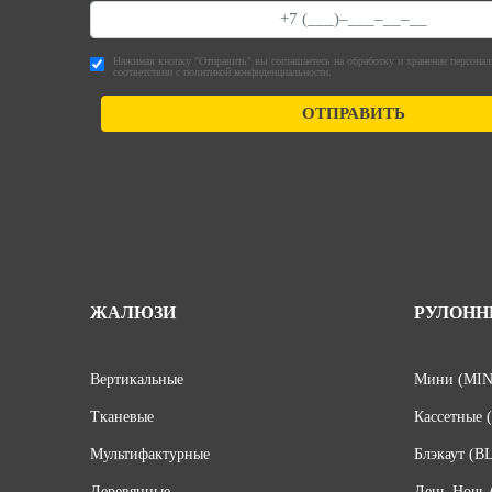
Нажимая кнопку "Отправить" вы соглашаетесь на обработку и хранение персона
соответствии с
политикой конфиденциальности
.
ОТПРАВИТЬ
ЖАЛЮЗИ
РУЛОН
Вертикальные
Мини (MIN
Тканевые
Кассетные 
Мультифактурные
Блэкаут (
Деревянные
День-Ночь 