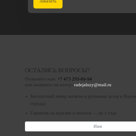
Заказать
ОСТАЛИСЬ ВОПРОСЫ?
Позвоните нам:
+7 473 293-66-94
или напишите на почту:
radejaluzy@mail.ru
Бесплатный замер жалюзи и рулонных штор в Ворон
города)
Гарантия на изделие и монтаж — до 1 года