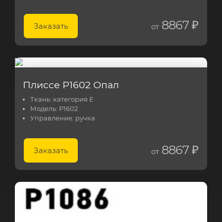
8867 ₽
Заказать
от
Плиссе Р1602 Опал
Ткань:
категория Е
Модель:
Р1602
Управление:
ручка
8867 ₽
Заказать
от