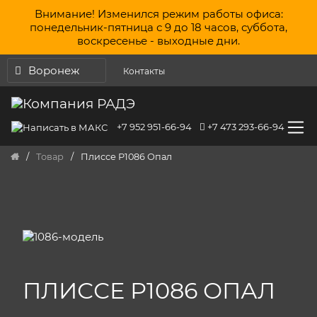
Перейти к содержанию
Внимание! Изменился режим работы офиса:
понедельник-пятница с 9 до 18 часов, суббота,
воскресенье - выходные дни.
Воронеж
Контакты
+7 952 951-66-94
+7 473 293-66-94
/
Товар
/
Плиссе Р1086 Опал
ПЛИССЕ Р1086 ОПАЛ