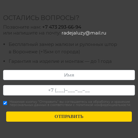
ОСТАЛИСЬ ВОПРОСЫ?
Позвоните нам:
+7 473 293-66-94
или напишите на почту:
radejaluzy@mail.ru
Бесплатный замер жалюзи и рулонных штор
в Воронеже (+15км от города)
Гарантия на изделие и монтаж — до 1 года
Нажимая кнопку "Отправить" вы соглашаетесь на обработку и хранение
персональных данных в соответствии с
политикой конфиденциальности
.
ОТПРАВИТЬ