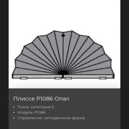
Плиссе Р1086 Опал
Ткань:
категория E
Модель:
Р1086
Управление:
неподвижная форма