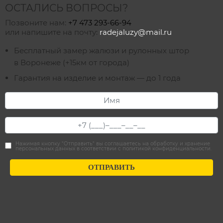
ОСТАЛИСЬ ВОПРОСЫ?
Позвоните нам:
+7 473 293-66-94
или напишите на почту:
radejaluzy@mail.ru
Бесплатный замер жалюзи и рулонных штор
в Воронеже (+15км от города)
Гарантия на изделие и монтаж — до 1 года
Нажимая кнопку "Отправить" вы соглашаетесь на обработку и хранение
персональных данных в соответствии с
политикой конфиденциальности
.
ОТПРАВИТЬ