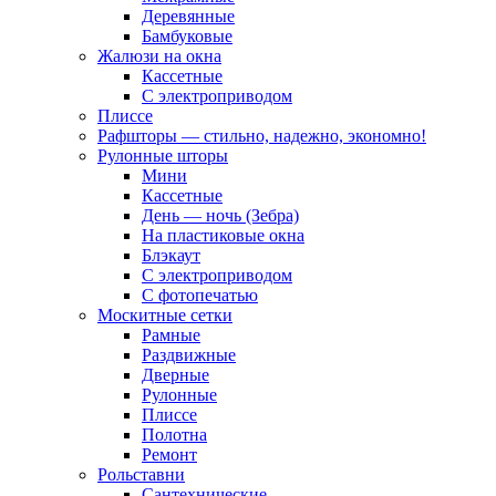
Деревянные
Бамбуковые
Жалюзи на окна
Кассетные
С электроприводом
Плиссе
Рафшторы — стильно, надежно, экономно!
Рулонные шторы
Мини
Кассетные
День — ночь (Зебра)
На пластиковые окна
Блэкаут
С электроприводом
С фотопечатью
Москитные сетки
Рамные
Раздвижные
Дверные
Рулонные
Плиссе
Полотна
Ремонт
Рольставни
Сантехнические