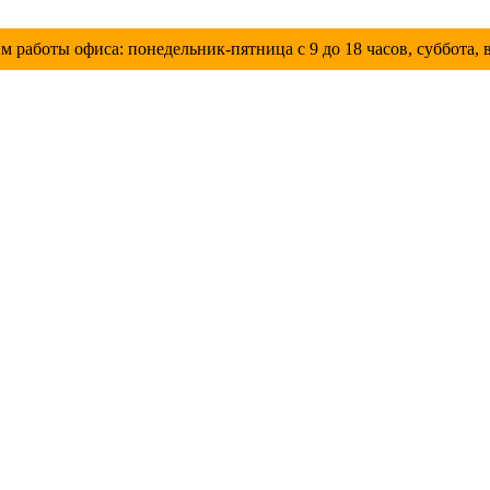
работы офиса: понедельник-пятница с 9 до 18 часов, суббота, 