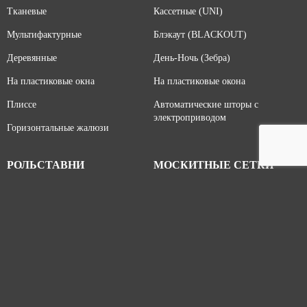
Тканевые
Кассетные (UNI)
Мультифактурные
Блэкаут (BLACKOUT)
Деревянные
День-Ночь (Зебра)
На пластиковые окна
На пластиковые окона
Плиссе
Автоматические шторы с
электроприводом
Горизонтальные жалюзи
РОЛЬСТАВНИ
МОСКИТНЫЕ СЕТКИ
Сантехнические
Рамные
На окна и двери
Рулонные
Гаражные
Раздвижные
Прозрачные
Дверные
На торговый павильон
Плиссе